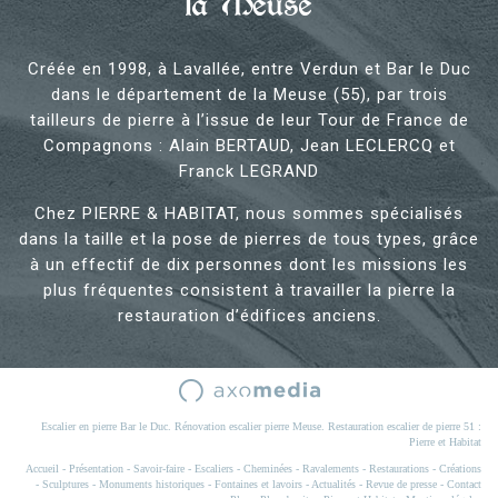
la Meuse
Créée en 1998, à Lavallée, entre Verdun et Bar le Duc
dans le département de la Meuse (55), par trois
tailleurs de pierre à l’issue de leur Tour de France de
Compagnons : Alain BERTAUD, Jean LECLERCQ et
Franck LEGRAND
Chez PIERRE & HABITAT, nous sommes spécialisés
dans la taille et la pose de pierres de tous types, grâce
à un effectif de dix personnes dont les missions les
plus fréquentes consistent à travailler la pierre la
restauration d’édifices anciens.
Escalier en pierre Bar le Duc. Rénovation escalier pierre Meuse. Restauration escalier de pierre 51 :
Pierre et Habitat
Accueil
-
Présentation
-
Savoir-faire
-
Escaliers
-
Cheminées
-
Ravalements
-
Restaurations
-
Créations
-
Sculptures
-
Monuments historiques
-
Fontaines et lavoirs
-
Actualités
-
Revue de presse
-
Contact